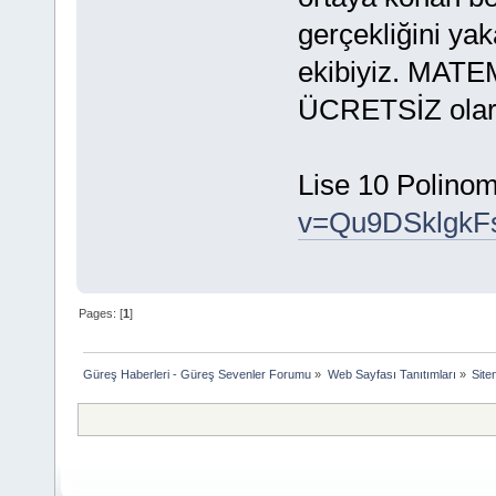
gerçekliğini 
ekibiyiz. MATE
ÜCRETSİZ olara
Lise 10 Polinom
v=Qu9DSklgkF
Pages: [
1
]
Güreş Haberleri - Güreş Sevenler Forumu
»
Web Sayfası Tanıtımları
»
Siten