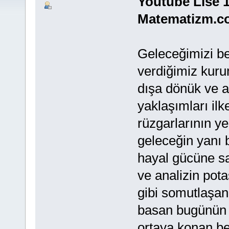
Youtube Lise 1
Matematizm.c
Geleceğimizi be
verdiğimiz kuru
dışa dönük ve a
yaklaşımları il
rüzgarlarının ye
geleceğin yanı 
hayal gücüne sa
ve analizin pota
gibi somutlaşan
basan bugünün h
ortaya konan be