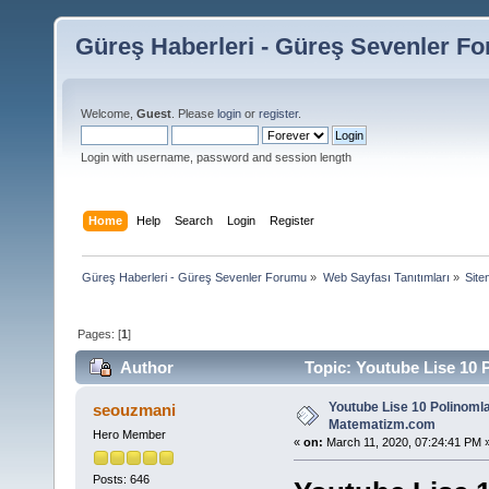
Güreş Haberleri - Güreş Sevenler F
Welcome,
Guest
. Please
login
or
register
.
Login with username, password and session length
Home
Help
Search
Login
Register
Güreş Haberleri - Güreş Sevenler Forumu
»
Web Sayfası Tanıtımları
»
Siten
Pages: [
1
]
Author
Topic: Youtube Lise 10 
Youtube Lise 10 Polinomla
seouzmani
Matematizm.com
Hero Member
«
on:
March 11, 2020, 07:24:41 PM 
Posts: 646