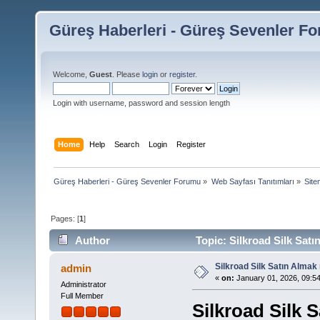
Güreş Haberleri - Güreş Sevenler F
Welcome,
Guest
. Please
login
or
register
.
Login with username, password and session length
Home
Help
Search
Login
Register
Güreş Haberleri - Güreş Sevenler Forumu
»
Web Sayfası Tanıtımları
»
Siten
Pages: [
1
]
Author
Topic: Silkroad Silk Satı
Silkroad Silk Satın Almak 
admin
«
on:
January 01, 2026, 09:5
Administrator
Full Member
Silkroad Silk 