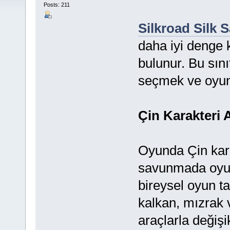
Posts: 211
Silkroad Silk S
daha iyi denge k
bulunur. Bu sınıf
seçmek ve oyunu
Çin Karakteri A
Oyunda Çin kara
savunmada oyun
bireysel oyun t
kalkan, mızrak 
araçlarla deği