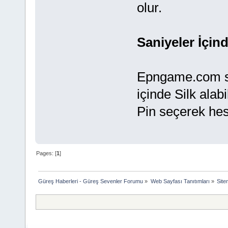
olur.
Saniyeler İçind
Epngame.com si
içinde Silk alab
Pin seçerek hesa
Pages: [
1
]
Güreş Haberleri - Güreş Sevenler Forumu
»
Web Sayfası Tanıtımları
»
Siten