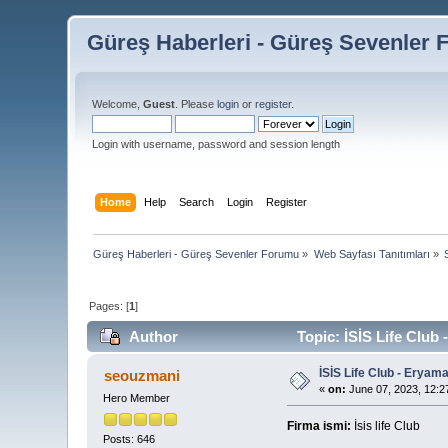
Güreş Haberleri - Güreş Sevenler
Welcome,
Guest
. Please
login
or
register
.
Login with username, password and session length
Home
Help
Search
Login
Register
Güreş Haberleri - Güreş Sevenler Forumu
»
Web Sayfası Tanıtımları
»
Pages: [
1
]
Author
Topic: İSİS Life Club
İSİS Life Club - Eryam
seouzmani
«
on:
June 07, 2023, 12:2
Hero Member
Firma ismi:
İsis life Club
Posts: 646