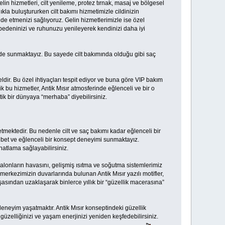
elin hizmetleri, cilt yenileme, protez tırnak, masaj ve bölgesel
ıkla buluştururken cilt bakımı hizmetimizle cildinizin
lde etmenizi sağlıyoruz. Gelin hizmetlerimizle ise özel
 bedeninizi ve ruhunuzu yenileyerek kendinizi daha iyi
 de sunmaktayız. Bu sayede cilt bakımında olduğu gibi saç
ldir. Bu özel ihtiyaçları tespit ediyor ve buna göre VIP bakım
 bu hizmetler, Antik Mısır atmosferinde eğlenceli ve bir o
ik bir dünyaya “merhaba” diyebilirsiniz.
mektedir. Bu nedenle cilt ve saç bakımı kadar eğlenceli bir
bet ve eğlenceli bir konsept deneyimi sunmaktayız.
hatlama sağlayabilirsiniz.
salonların havasını, gelişmiş ısıtma ve soğutma sistemlerimiz
erkezimizin duvarlarında bulunan Antik Mısır yazılı motifler,
asından uzaklaşarak binlerce yıllık bir “güzellik macerasına”
deneyim yaşatmaktır. Antik Mısır konseptindeki güzellik
 güzelliğinizi ve yaşam enerjinizi yeniden keşfedebilirsiniz.