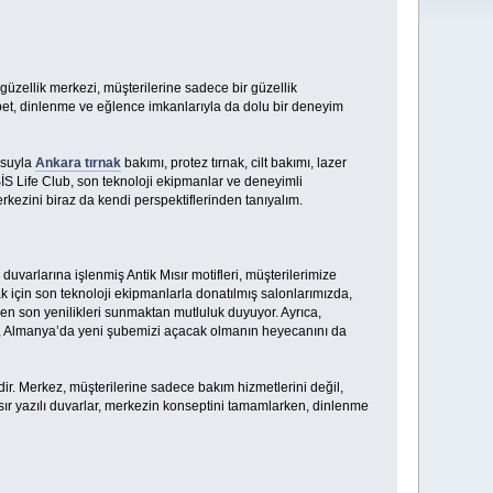
güzellik merkezi, müşterilerine sadece bir güzellik
bet, dinlenme ve eğlence imkanlarıyla da dolu bir deneyim
osuyla
Ankara tırnak
bakımı, protez tırnak, cilt bakımı, lazer
İSİS Life Club, son teknoloji ekipmanlar ve deneyimli
rkezini biraz da kendi perspektiflerinden tanıyalım.
duvarlarına işlenmiş Antik Mısır motifleri, müşterilerimize
 için son teknoloji ekipmanlarla donatılmış salonlarımızda,
en son yenilikleri sunmaktan mutluluk duyuyor. Ayrıca,
a, Almanya’da yeni şubemizi açacak olmanın heyecanını da
dir. Merkez, müşterilerine sadece bakım hizmetlerini değil,
sır yazılı duvarlar, merkezin konseptini tamamlarken, dinlenme