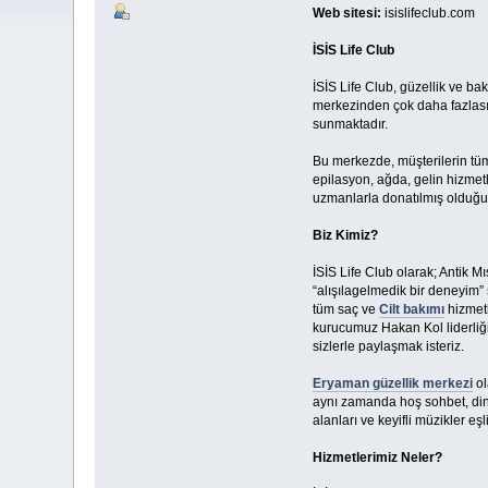
Web sitesi:
isislifeclub.com
İSİS Life Club
İSİS Life Club, güzellik ve ba
merkezinden çok daha fazlasın
sunmaktadır.
Bu merkezde, müşterilerin tüm
epilasyon, ağda, gelin hizmetl
uzmanlarla donatılmış olduğund
Biz Kimiz?
İSİS Life Club olarak; Antik M
“alışılagelmedik bir deneyim”
tüm saç ve
Cilt bakımı
hizmetl
kurucumuz Hakan Kol liderliğ
sizlerle paylaşmak isteriz.
Eryaman güzellik merkezi
ol
aynı zamanda hoş sohbet, dinl
alanları ve keyifli müzikler e
Hizmetlerimiz Neler?