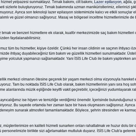
r hizmet yelpazesi sunmaktayız. Tırnak bakımı, cilt bakımı,
Lazer epilasyon
, ağda, g
meti sizlerle buluşturuyoruz. Tırnak bakımında uzman maniküristlerimiz, ellerinizi şıkl
nuyoruz. Ayrıca son teknoloji lazer epilasyon sistemimizle kalıcı ve etkili sonuçlar e
alımlı ve güzel olmanızı sağlıyoruz. Masaj ve bölgesel inceltme hizmetlerimizle de
z tırnak ve benzeri hizmetlere ek olarak, kuaför merkezimizde saç bakım hizmetleri
zden faydalanabilirsiniz.
uz tüm bu hizmetler, kişiye özeldir. Çünkü her insan cildinin ve saçının ihtiyacı öze
zde ihtiyaç duyabileceğiniz tüm bakım ve güzellik hizmetleri sunulmaktadır. Üstelik
yime yolculuk yapmanızı sağlamaktadır. Yani İSİS Life Club ile bakım yaptırırken ant
zellik merkezi olmanın ötesine geçerek bir yaşam merkezi olma vizyonuyla hareket et
oruz. Tam bu noktada İSİS Life Club olarak, bakım hizmetlerinin yanı sıra hoş soh
 alanlarında müzik eşliğinde keyifli vakit geçirebilir, içeceğinizi yudumlayarak ra
r ayrıcalığımız ise hijyen ve temizliğe verdiğimiz önemdir. İçerisinde bulunduğunuz 
iriyoruz. Bu sayede ortamda her zaman taze bir hava oluşmasını sağlıyoruz. Ayrıca m
tik deneyim sunarak atmosferi tamamlamaktadır. Böylece, şehrin stresinden ve karmaş
, müşterilerimize en kaliteli hizmeti sunarken onları rahatlatmak ve huzur dolu bir 
ü personelimizle birlikte sizi ağırlamaktan mutluluk duyarız. İSİS Life Club'a gelerek