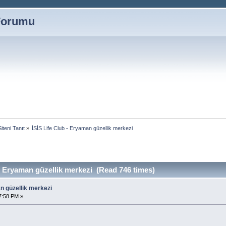
 Forumu
Siteni Tanıt
»
İSİS Life Club - Eryaman güzellik merkezi
 - Eryaman güzellik merkezi (Read 746 times)
an güzellik merkezi
7:58 PM »