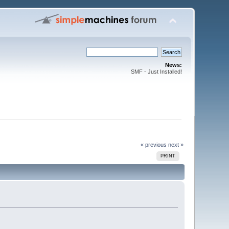
News:
SMF - Just Installed!
« previous
next »
PRINT