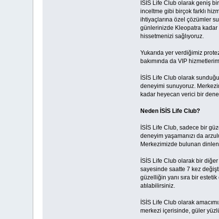
İSİS Life Club olarak geniş bi
inceltme gibi birçok farklı hiz
ihtiyaçlarına özel çözümler su
günlerinizde Kleopatra kadar 
hissetmenizi sağlıyoruz.
Yukarıda yer verdiğimiz prote
bakımında da VIP hizmetlerimi
İSİS Life Club olarak sunduğum
deneyimi sunuyoruz. Merkezimi
kadar heyecan verici bir dene
Neden İSİS Life Club?
İSİS Life Club, sadece bir gü
deneyim yaşamanızı da arzuluy
Merkezimizde bulunan dinlenme
İSİS Life Club olarak bir diğe
sayesinde saatte 7 kez değişt
güzelliğin yanı sıra bir este
atılabilirsiniz.
İSİS Life Club olarak amacımız
merkezi içerisinde, güler yüzl