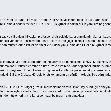
kım hizmetleri sunan bir yaşam merkezidir. Antik Mısır konseptinde tasarlanmış olan 
ı sunmayı hedeflemektedir. İSİS Life Club, güzellik bakımlarının yanı sıra hoş soh
 saç ve cilt bakım ihtiyaçları profesyonel bir şekilde karşılanmaktadır. Uzman kadr
eri, cilt yenileme, masaj ve bölgesel inceltme gibi çeşitli hizmetler sunulmaktadır. 
an müşterilerine kaliteli ve “mistik” bir deneyim sunmaktadır. Gelin bu güzellik me
ısır'ın büyüleyici atmosferini günümüze taşıyan bir güzellik merkeziyiz. Merkezimizin 
 sunmaktadır. Müşterilerimize en üst düzeyde ve bir o kadar eğlenceli hizmet sunmak
erini sunuyoruz. Uzman kadromuz, güzellik trendlerini yakından takip ederek, size 
indeki İSİS Life Club, sektördeki öncü konumunu da sürdürmektedir. Bu doğrultud
an İSİS Life Club'u diğer güzellik merkezlerinden farklı kılan şey, sunduğu deneyim
enme ve eğlence imkanlarını da sunarak farklı bir atmosfer yaratmaktadır. Antik Mı
şliğinde müşterilerin rahatlama ve huzur bulmasını sağlamaktadır.