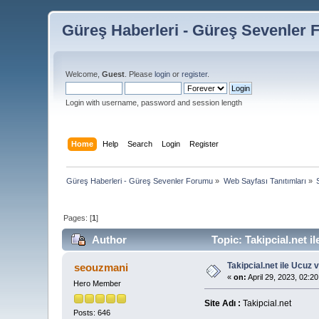
Güreş Haberleri - Güreş Sevenler
Welcome,
Guest
. Please
login
or
register
.
Login with username, password and session length
Home
Help
Search
Login
Register
Güreş Haberleri - Güreş Sevenler Forumu
»
Web Sayfası Tanıtımları
»
Pages: [
1
]
Author
Topic: Takipcial.net 
Takipcial.net ile Ucuz
seouzmani
«
on:
April 29, 2023, 02:2
Hero Member
Site Adı :
Takipcial.net
Posts: 646