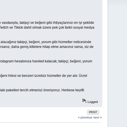
vasıtasıyla, takipçi ve beğeni gibi ihtiyaçlarınızı en iyi şekilde
 Twitch ve Tiktok dahil olmak üzere pek çok farklı sosyal medya
n alacağınız takipçi, beğeni, yorum gibi hizmetler neticesinde
rsanız, daha geniş kitlelere hitap etme amacınız varsa, siz de
 Instagram hesabınıza hareket katacak; takipçi, beğeni, yorum
eni hilesi ve benzeri ücretsiz hizmetler de yer alır. Ücret
aki paketleri tercih etmenizi öneriyoruz. Herkese keyifli
Logged
PRINT
« previous
next »