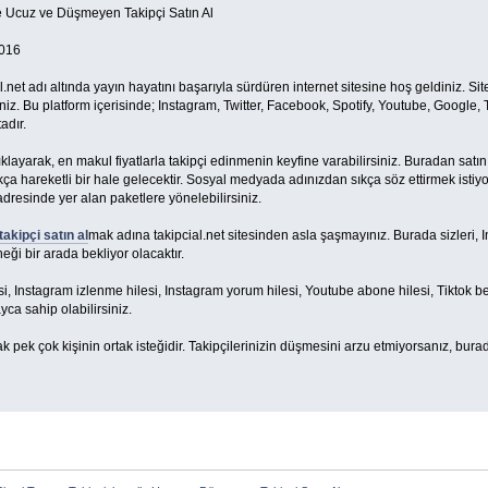
le Ucuz ve Düşmeyen Takipçi Satın Al
016
l.net adı altında yayın hayatını başarıyla sürdüren internet sitesine hoş geldiniz. Site 
iniz. Bu platform içerisinde; Instagram, Twitter, Facebook, Spotify, Youtube, Google,
adır.
tıklayarak, en makul fiyatlarla takipçi edinmenin keyfine varabilirsiniz. Buradan satı
a hareketli bir hale gelecektir. Sosyal medyada adınızdan sıkça söz ettirmek istiyo
 adresinde yer alan paketlere yönelebilirsiniz.
akipçi satın al
mak adına takipcial.net sitesinden asla şaşmayınız. Burada sizleri,
ği bir arada bekliyor olacaktır.
i, Instagram izlenme hilesi, Instagram yorum hilesi, Youtube abone hilesi, Tiktok beğ
a sahip olabilirsiniz.
k pek çok kişinin ortak isteğidir. Takipçilerinizin düşmesini arzu etmiyorsanız, burad