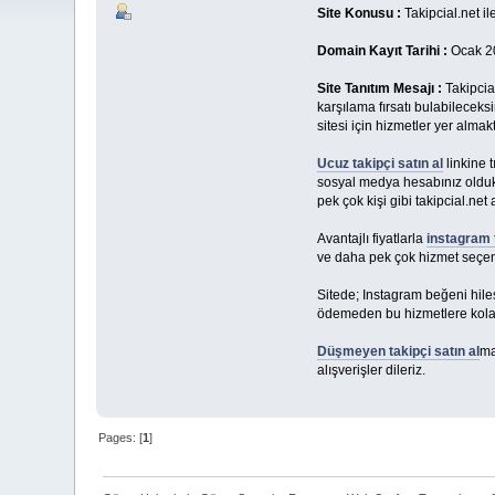
Site Konusu :
Takipcial.net i
Domain Kayıt Tarihi :
Ocak 2
Site Tanıtım Mesajı :
Takipcia
karşılama fırsatı bulabileceks
sitesi için hizmetler yer almakt
Ucuz takipçi satın al
linkine 
sosyal medya hesabınız oldukç
pek çok kişi gibi takipcial.net
Avantajlı fiyatlarla
instagram t
ve daha pek çok hizmet seçene
Sitede; Instagram beğeni hiles
ödemeden bu hizmetlere kolayc
Düşmeyen takipçi satın al
ma
alışverişler dileriz.
Pages: [
1
]