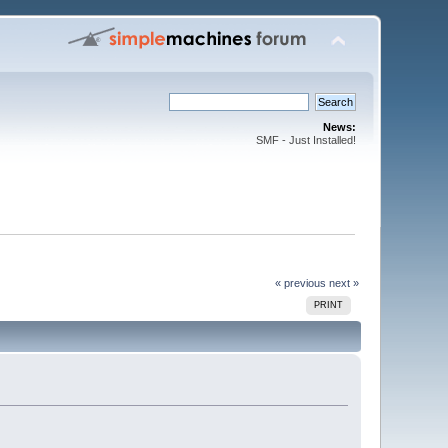
News:
SMF - Just Installed!
« previous
next »
PRINT