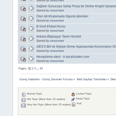
Started by
seouzmani
Sağlam Sunucuya Sahip Proxy ile Online Knight Oynam
Started by
seouzmani
Özel Jet Kiralamada Sigorta İşlemleri
Started by
seouzmani
B Sınıfı Ehliyet Kursu
Started by
seouzmani
Ankara Bilgisayar Tamir Hizmeti
Started by
seouzmani
AİDS’li Biri ile İlişkiye Girme Aşamasında Korunmanın Ö
Started by
seouzmani
Hesaplama sitesi - tr.xycalculator.com
Started by
seouzmani
Pages: [
1
]
2
3
...
43
Güreş Haberleri - Güreş Sevenler Forumu
»
Web Sayfası Tanıtımları
»
Siten
Normal Topic
Locked Topic
Sticky Topic
Hot Topic (More than 15 replies)
Poll
Very Hot Topic (More than 25 replies)