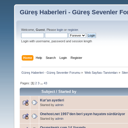
Güreş Haberleri - Güreş Sevenler F
Welcome,
Guest
. Please
login
or
register
.
Login with username, password and session length
Home
Help
Search
Login
Register
Güreş Haberleri - Güreş Sevenler Forumu
»
Web Sayfası Tanıtımları
»
Siten
Pages: [
1
]
2
3
...
43
Subject
/
Started by
Kur'an ayetleri
Started by
admin
Onehost.net 1997'den beri yayın hayatını sürdürüyor
Started by
admin
Oyunsiteniz.com 14 Yaşında