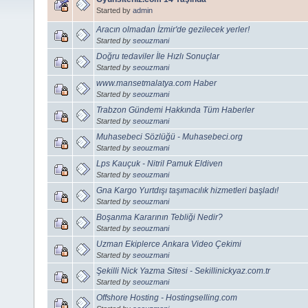
Started by
admin
Aracın olmadan İzmir'de gezilecek yerler!
Started by
seouzmani
Doğru tedaviler İle Hızlı Sonuçlar
Started by
seouzmani
www.mansetmalatya.com Haber
Started by
seouzmani
Trabzon Gündemi Hakkında Tüm Haberler
Started by
seouzmani
Muhasebeci Sözlüğü - Muhasebeci.org
Started by
seouzmani
Lps Kauçuk - Nitril Pamuk Eldiven
Started by
seouzmani
Gna Kargo Yurtdışı taşımacılık hizmetleri başladı!
Started by
seouzmani
Boşanma Kararının Tebliği Nedir?
Started by
seouzmani
Uzman Ekiplerce Ankara Video Çekimi
Started by
seouzmani
Şekilli Nick Yazma Sitesi - Sekillinickyaz.com.tr
Started by
seouzmani
Offshore Hosting - Hostingselling.com